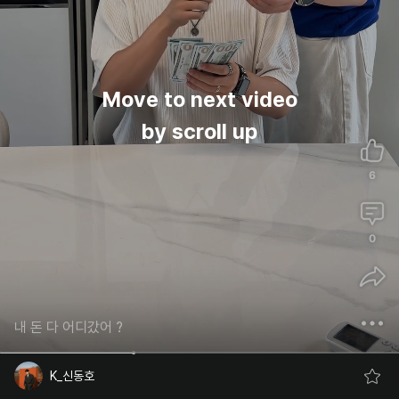
Move to next video
by scroll up
6
0
내 돈 다 어디갔어 ?
K_신동호