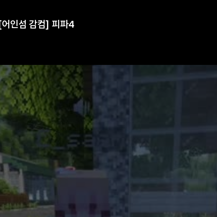
[어인섬 감컴] 피파4