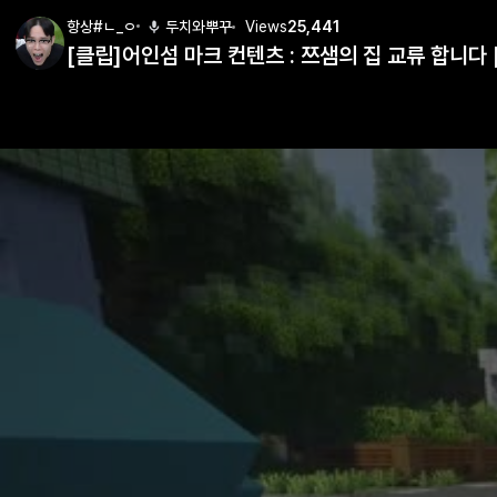
항상#ㄴ_ㅇ
두치와뿌꾸
Views
25,441
[클립]어인섬 마크 컨텐츠 : 쯔샘의 집 교류 합니다 