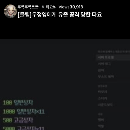
주륵주륵르르
타요b
Views
30,918
[클립]우정잉에게 유출 공격 당한 타요