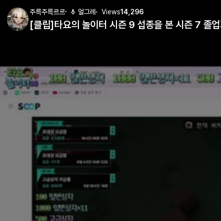
주륵주륵르르
얼그레
Views
14,296
[클립]타요의 놀이터 시즌 9 섭종을 본 시즌 7 졸