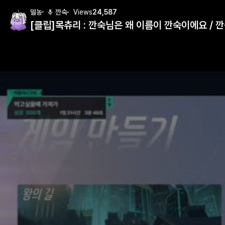
델농
깐숙
Views
24,587
[클립]목츄리 : 깐숙님은 왜 이름이 깐숙이에요 / 