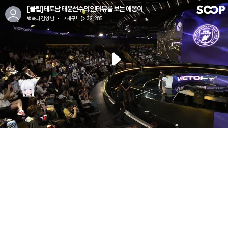
[클립]테토남 태윤선수의 인터뷰를 보는 애옹이
백숙파김영남
고세구!
32,285