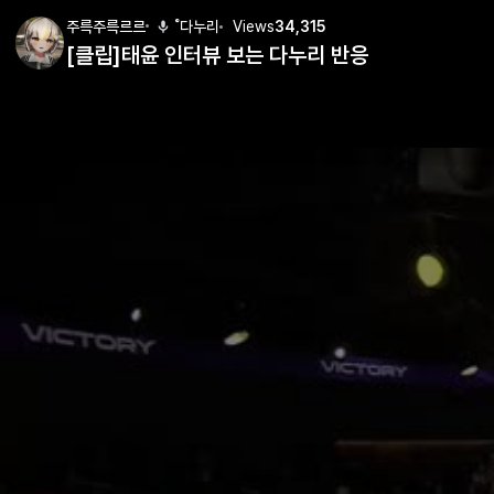
주륵주륵르르
˚다누리
Views
34,315
[클립]태윤 인터뷰 보는 다누리 반응