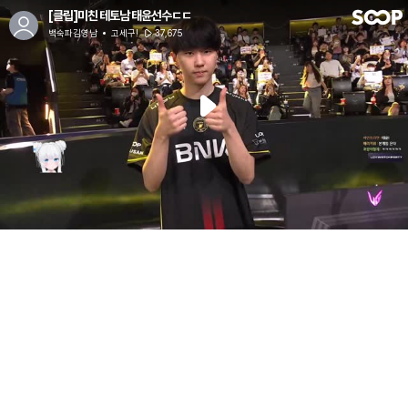
[클립]미친 테토남 태윤선수ㄷㄷ
백숙파김영남
고세구!
37,675