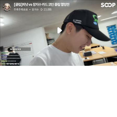
[클립]피넛 vs 장지수 카드 코인 플립 멸망전
주륵주륵르르
장지수
23,055