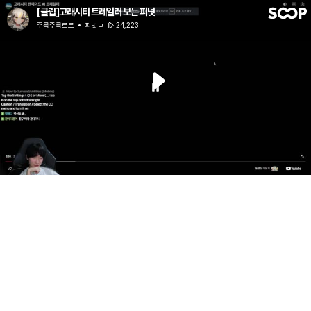
[클립]고래시티 트레일러 보는 피넛
주륵주륵르르
피넛ㅁ
24,223