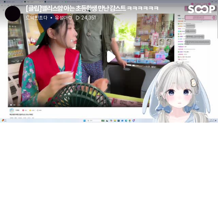
[클립]앨리스얌 아는 초등학생 만난 감스트 ㅋㅋㅋㅋㅋㅋ
으악민초다
유설아♡
24,351