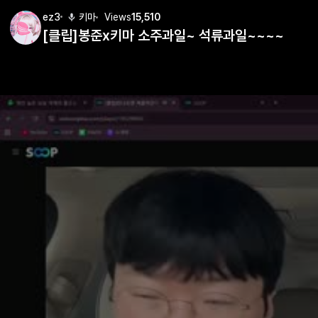
ez3
키마
Views
15,510
[클립]봉준x키마 소주과일~ 석류과일~~~~