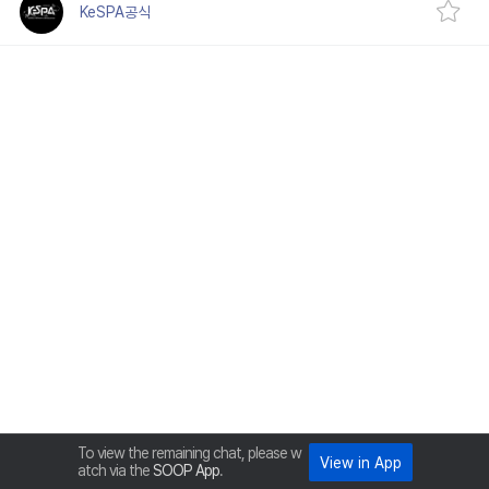
KeSPA공식
Stream Time :
2026-04-25 01:40:11 ~ 2026-04-25 14:47:04
Category :
Games > Other Games
Participate LIVE :
3,850
Retention Period :
Permanent Storage.
To view the remaining chat, please w
View in App
atch via the
SOOP App
.