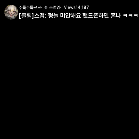
주륵주륵르르
스맵임
Views
14,187
[클립]스맵: 형들 미안해요 핸드폰하면 혼나 