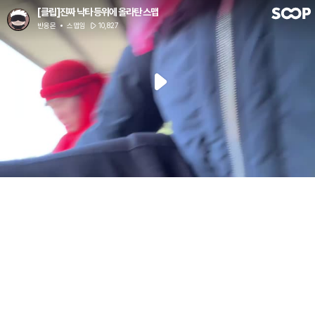
[클립]진짜 낙타 등위에 올라탄 스맵
반응몬
스맵임
10,827