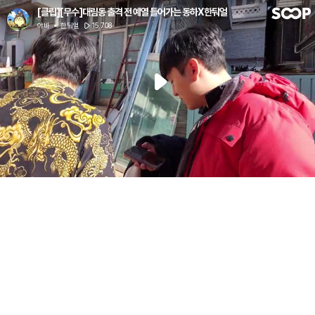
[클립][무수]대림동 출격 전 예열 들어가는 동하X한둬얼
야바
한둬얼
15,708