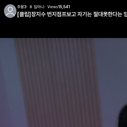
주몽3
임아니
Views
15,541
[클립]장지수 번지점프보고 자기는 절대못한다는 