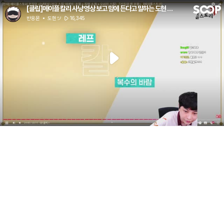
[클립]메이플 칼리 사냥 영상 보고 맘에 든다고 말하는 도현 반응
반응몬
도현ツ
16,345