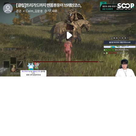
[클립]트리가드까지 맨몸몽둥이 브레인코스,
콘콘
Calm_김윤환
17,448