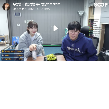
우정잉 이경민 방종 쿠키영상 ㅋㅋㅋㅋㅋ
파비니잉♥
이경민+_+.
18,073