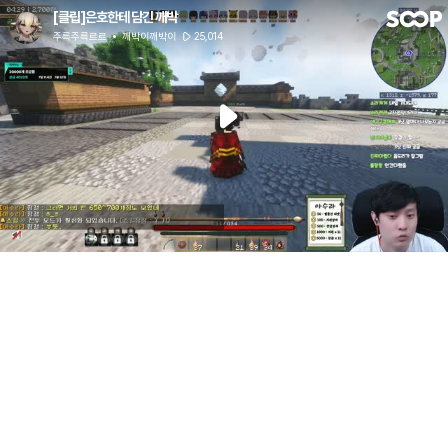
[클립]은호한테 담긴 깨박
주륵주륵르르
깨박이깨박이
25,014