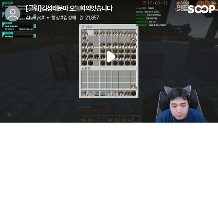
[클립]킴성태문파 오늘회의잇습니다
Always#
항상#킴성태
21,857