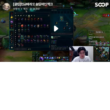
[클립]민교에게 또 솔킬 따인 백크
쟈짱이
백크.
14,847